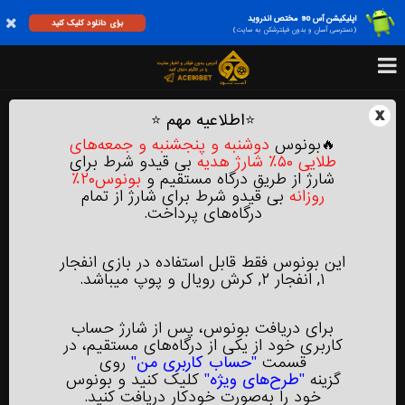
اپلیکیشن آس 90 مختص اندروید
برای دانلود کلیک کنید
(دسترسی آسان و بدون فیلترشکن به سایت)
x
⭐
اطلاعیه مهم
⭐
🔥بونوس
دوشنبه و پنجشنبه‌ و جمعه‌های
طلایی ۵۰٪ شارژ هدیه
بی‌ قیدو شرط برای
شارژ از طریق درگاه مستقیم و
بونوس۲۰٪
روزانه
بی‌ قیدو شرط برای شارژ از تمام
درگاه‌های پرداخت.
این بونوس فقط قابل استفاده در بازی انفجار
۱, انفجار ۲, کرش رویال و پوپ میباشد.
برای دریافت بونوس، پس از شارژ حساب
کاربری خود از یکی از درگاه‌های مستقیم، در
قسمت
"حساب کاربری من"
روی
گزینه
"طرح‌های ویژه"
کلیک کنید و بونوس
خود را به‌صورت خودکار دریافت کنید.