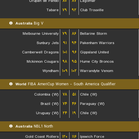
Urupan de Pando
۸۰
۸۷
Lagomar
Tabare
۷۹
۹۲
Club Trouville
Australia
Big V
Melbourne University
۷۹
۸۶
Bellarine Storm
Sunbury Jets
۹۱
۹۴
Pakenham Warriors
Camberwell Dragons
۱۰۱
۹۶
Gippsland United
Mckinnon Cougars
۹۸
۹۵
Hume City Broncos
Wyndham
۱۰۹
۱۰۲
Warrandyte Venom
World
FIBA AmeriCup Women - South America Qualifier
Colombia (W)
۷۸
۵۱
Chile (W)
Brazil (W)
۷۴
۴۶
Paraguay (W)
Uruguay (W)
۲۴
۱۹
Chile (W)
Australia
NBL1 North
Gold Coast Rollers
۱۲۰
۱۱۶
Ipswich Force