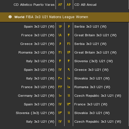
CD Atletico Puerto Varas
۸۲
۸۶
CD AB Ancud
World
FIBA 3x3 U21 Nations League Women
Spain 3x3 U21 (W)
۱۶
۶
Serbia 3x3 U21 (W)
France 3x3 U21 (W)
۱۸
۴
Great Britain 3x3 U21 (W)
Greece 3x3 U21 (W)
۶
۲۱
Serbia 3x3 U21 (W)
Romania 3x3 U21 (W)
۲۱
۱۴
Great Britain 3x3 U21 (W)
Italy 3x3 U21 (W)
۴
۴
Slovenia (3x3) U21 (W)
Spain 3x3 U21 (W)
۱۷
۹
Greece 3x3 U21 (W)
Italy 3x3 U21 (W)
۲۰
۱۰
Slovakia 3x3 U21 (W)
France 3x3 U21 (W)
۲۲
۱۰
Romania 3x3 U21 (W)
Germany 3x3 U21 (W)
۱۰
۱۱
Czech Republic 3x3 U21 (W)
Spain 3x3 U21 (W)
۱۷
۱۳
France 3x3 U21 (W)
Slovenia (3x3) U21 (W)
۱۳
۱۱
Slovakia 3x3 U21 (W)
Italy 3x3 U21 (W)
۱۷
۱۱
Czech Republic 3x3 U21 (W)