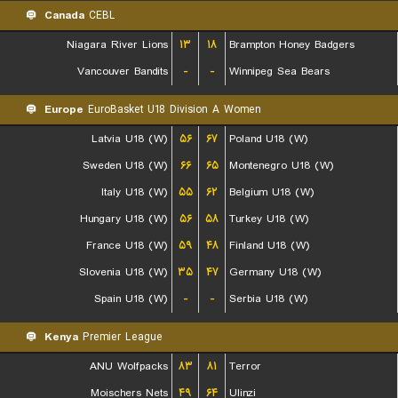
Canada
CEBL
Niagara River Lions
۱۳
۱۸
Brampton Honey Badgers
Vancouver Bandits
-
-
Winnipeg Sea Bears
Europe
EuroBasket U18 Division A Women
Latvia U18 (W)
۵۶
۶۷
Poland U18 (W)
Sweden U18 (W)
۶۶
۶۵
Montenegro U18 (W)
Italy U18 (W)
۵۵
۶۲
Belgium U18 (W)
Hungary U18 (W)
۵۶
۵۸
Turkey U18 (W)
France U18 (W)
۵۹
۴۸
Finland U18 (W)
Slovenia U18 (W)
۳۵
۴۷
Germany U18 (W)
Spain U18 (W)
-
-
Serbia U18 (W)
Kenya
Premier League
ANU Wolfpacks
۸۳
۸۱
Terror
Moischers Nets
۴۹
۶۴
Ulinzi