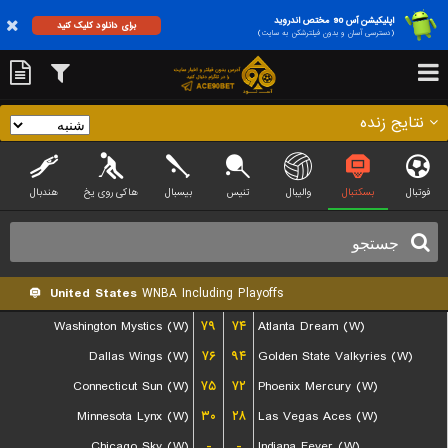
اپلیکیشن آس 90 مختص اندروید
برای دانلود کلیک کنید
(دسترسی آسان و بدون فیلترشکن به سایت)
نتایج زنده
فوتبال
بسکتبال
والیبال
تنیس
بیسبال
هاکی روی یخ
هندبال
United States
WNBA Including Playoffs
Washington Mystics (W)
۷۹
۷۴
Atlanta Dream (W)
Dallas Wings (W)
۷۶
۹۴
Golden State Valkyries (W)
Connecticut Sun (W)
۷۵
۷۲
Phoenix Mercury (W)
Minnesota Lynx (W)
۳۰
۲۸
Las Vegas Aces (W)
Chicago Sky (W)
-
-
Indiana Fever (W)