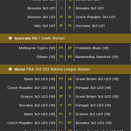
Slovenia 3x3 U21
۱
۴
Slovakia 3x3 U21
Slovenia 3x3 U21
۱۹
۱۸
Czech Republic 3x3 U21
Italy 3x3 U21
۱۴
۱۷
Germany 3x3 U21
Australia
NBL1 South Women
Melbourne Tigers (W)
۷۹
۸۲
Frankston Blues (W)
Eltham (W)
۹۱
۸۹
Nunawading Spectres (W)
World
FIBA 3x3 U23 Nations League Women
Spain 3x3 U23 (W)
۲۲
۱۵
Great Britain 3x3 U23 (W)
Czech Republic 3x3 U23 (W)
۱۸
۱۷
Portugal 3x3 U23 (W)
Greece 3x3 U23 (W)
۱۳
۹
Great Britain 3x3 U23 (W)
Slovakia 3x3 U23 (W)
۷
۲۱
Portugal 3x3 U23 (W)
Spain 3x3 U23 (W)
۲۰
۶
Greece 3x3 U23 (W)
Czech Republic 3x3 U23 (W)
۲۰
۱۳
Slovakia 3x3 U23 (W)