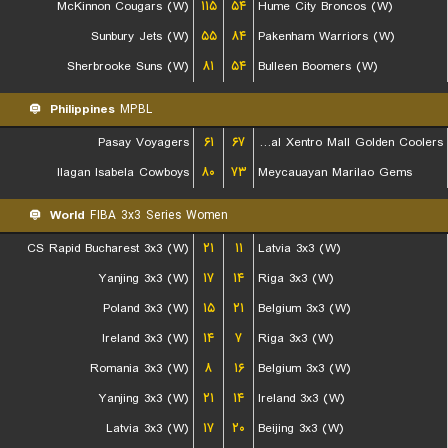
McKinnon Cougars (W)
۱۱۵
۵۴
Hume City Broncos (W)
Sunbury Jets (W)
۵۵
۸۴
Pakenham Warriors (W)
Sherbrooke Suns (W)
۸۱
۵۴
Bulleen Boomers (W)
Philippines
MPBL
Pasay Voyagers
۶۱
۶۷
Rizal Xentro Mall Golden Coolers
Ilagan Isabela Cowboys
۸۰
۷۳
Meycauayan Marilao Gems
World
FIBA 3x3 Series Women
CS Rapid Bucharest 3x3 (W)
۲۱
۱۱
Latvia 3x3 (W)
Yanjing 3x3 (W)
۱۷
۱۴
Riga 3x3 (W)
Poland 3x3 (W)
۱۵
۲۱
Belgium 3x3 (W)
Ireland 3x3 (W)
۱۴
۷
Riga 3x3 (W)
Romania 3x3 (W)
۸
۱۶
Belgium 3x3 (W)
Yanjing 3x3 (W)
۲۱
۱۴
Ireland 3x3 (W)
Latvia 3x3 (W)
۱۷
۲۰
Beijing 3x3 (W)