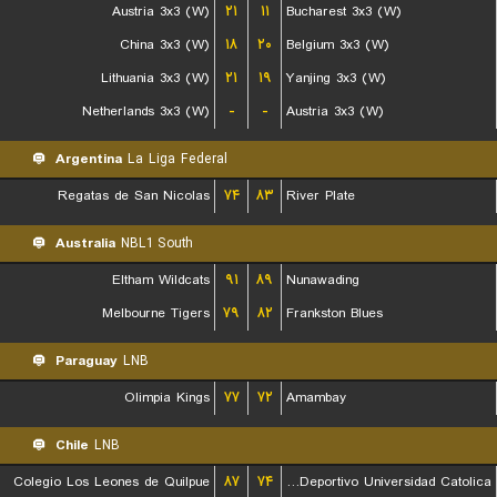
Austria 3x3 (W)
۲۱
۱۱
Bucharest 3x3 (W)
China 3x3 (W)
۱۸
۲۰
Belgium 3x3 (W)
Lithuania 3x3 (W)
۲۱
۱۹
Yanjing 3x3 (W)
Netherlands 3x3 (W)
-
-
Austria 3x3 (W)
Argentina
La Liga Federal
Regatas de San Nicolas
۷۴
۸۳
River Plate
Australia
NBL1 South
Eltham Wildcats
۹۱
۸۹
Nunawading
Melbourne Tigers
۷۹
۸۲
Frankston Blues
Paraguay
LNB
Olimpia Kings
۷۷
۷۲
Amambay
Chile
LNB
Colegio Los Leones de Quilpue
۸۷
۷۴
Club Deportivo Universidad Catolica