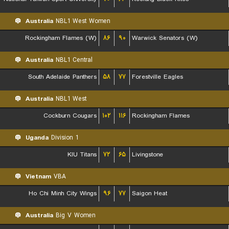
Australia
NBL1 West Women
Rockingham Flames (W)
۸۶
۹۰
Warwick Senators (W)
Australia
NBL1 Central
South Adelaide Panthers
۵۸
۷۷
Forestville Eagles
Australia
NBL1 West
Cockburn Cougars
۱۰۲
۱۱۶
Rockingham Flames
Uganda
Division 1
KIU Titans
۷۲
۶۵
Livingstone
Vietnam
VBA
Ho Chi Minh City Wings
۹۶
۷۷
Saigon Heat
Australia
Big V Women