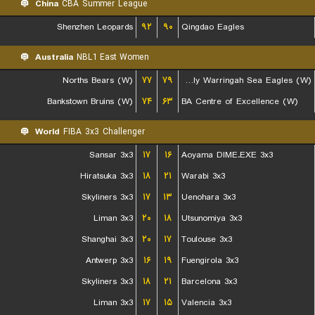
China
CBA Summer League
Shenzhen Leopards
۹۲
۹۰
Qingdao Eagles
Australia
NBL1 East Women
Norths Bears (W)
۷۷
۷۹
Manly Warringah Sea Eagles (W)
Bankstown Bruins (W)
۷۴
۶۳
BA Centre of Excellence (W)
World
FIBA 3x3 Challenger
Sansar 3x3
۱۷
۱۶
Aoyama DIME.EXE 3x3
Hiratsuka 3x3
۱۸
۲۱
Warabi 3x3
Skyliners 3x3
۱۷
۱۳
Uenohara 3x3
Liman 3x3
۲۰
۱۸
Utsunomiya 3x3
Shanghai 3x3
۲۰
۱۷
Toulouse 3x3
Antwerp 3x3
۱۶
۱۹
Fuengirola 3x3
Skyliners 3x3
۱۸
۲۱
Barcelona 3x3
Liman 3x3
۱۷
۱۵
Valencia 3x3