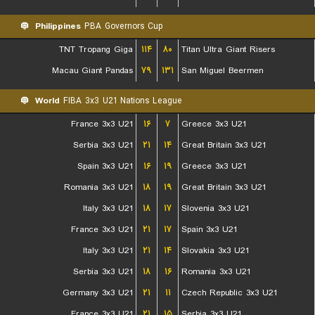
Philippines
PBA Governors Cup
TNT Tropang Giga
۱۱۴
۸۰
Titan Ultra Giant Risers
Macau Giant Pandas
۷۹
۱۳۱
San Miguel Beermen
World
FIBA 3x3 U21 Nations League
France 3x3 U21
۱۶
۷
Greece 3x3 U21
Serbia 3x3 U21
۲۱
۱۴
Great Britain 3x3 U21
Spain 3x3 U21
۱۶
۱۹
Greece 3x3 U21
Romania 3x3 U21
۱۸
۱۹
Great Britain 3x3 U21
Italy 3x3 U21
۱۸
۱۷
Slovenia 3x3 U21
France 3x3 U21
۲۱
۱۷
Spain 3x3 U21
Italy 3x3 U21
۲۱
۱۴
Slovakia 3x3 U21
Serbia 3x3 U21
۱۸
۱۶
Romania 3x3 U21
Germany 3x3 U21
۲۱
۱۱
Czech Republic 3x3 U21
France 3x3 U21
۲۱
۱۵
Serbia 3x3 U21