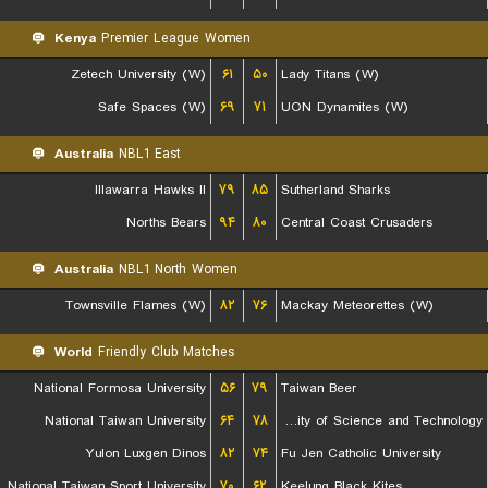
Kenya
Premier League Women
Zetech University (W)
۶۱
۵۰
Lady Titans (W)
Safe Spaces (W)
۶۹
۷۱
UON Dynamites (W)
Australia
NBL1 East
Illawarra Hawks II
۷۹
۸۵
Sutherland Sharks
Norths Bears
۹۴
۸۰
Central Coast Crusaders
Australia
NBL1 North Women
Townsville Flames (W)
۸۲
۷۶
Mackay Meteorettes (W)
World
Friendly Club Matches
National Formosa University
۵۶
۷۹
Taiwan Beer
National Taiwan University
۶۴
۷۸
Chien Hsin University of Science and Technology
Yulon Luxgen Dinos
۸۲
۷۴
Fu Jen Catholic University
National Taiwan Sport University
۷۰
۶۲
Keelung Black Kites