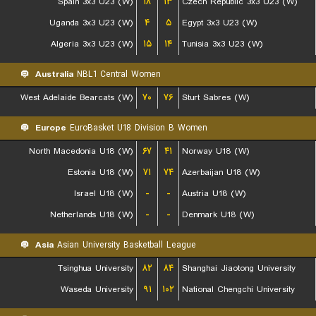
Spain 3x3 U23 (W)
۱۸
۱۳
Czech Republic 3x3 U23 (W)
Uganda 3x3 U23 (W)
۴
۵
Egypt 3x3 U23 (W)
Algeria 3x3 U23 (W)
۱۵
۱۴
Tunisia 3x3 U23 (W)
Australia
NBL1 Central Women
West Adelaide Bearcats (W)
۷۰
۷۶
Sturt Sabres (W)
Europe
EuroBasket U18 Division B Women
North Macedonia U18 (W)
۶۷
۴۱
Norway U18 (W)
Estonia U18 (W)
۷۱
۷۴
Azerbaijan U18 (W)
Israel U18 (W)
-
-
Austria U18 (W)
Netherlands U18 (W)
-
-
Denmark U18 (W)
Asia
Asian University Basketball League
Tsinghua University
۸۲
۸۴
Shanghai Jiaotong University
Waseda University
۹۱
۱۰۲
National Chengchi University