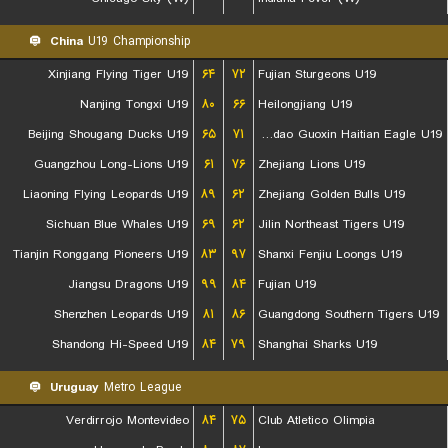
China
U19 Championship
Xinjiang Flying Tiger U19
۶۴
۷۲
Fujian Sturgeons U19
Nanjing Tongxi U19
۸۰
۶۶
Heilongjiang U19
Beijing Shougang Ducks U19
۶۵
۷۱
Qingdao Guoxin Haitian Eagle U19
Guangzhou Long-Lions U19
۶۱
۷۶
Zhejiang Lions U19
Liaoning Flying Leopards U19
۸۹
۶۲
Zhejiang Golden Bulls U19
Sichuan Blue Whales U19
۶۹
۶۲
Jilin Northeast Tigers U19
Tianjin Ronggang Pioneers U19
۸۳
۹۷
Shanxi Fenjiu Loongs U19
Jiangsu Dragons U19
۹۹
۸۴
Fujian U19
Shenzhen Leopards U19
۸۱
۸۶
Guangdong Southern Tigers U19
Shandong Hi-Speed U19
۸۴
۷۹
Shanghai Sharks U19
Uruguay
Metro League
Verdirrojo Montevideo
۸۴
۷۵
Club Atletico Olimpia