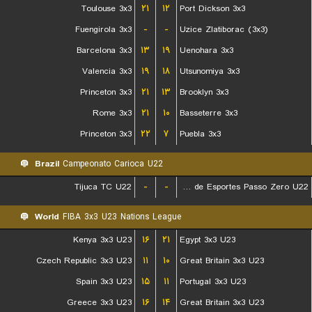
Toulouse 3x3
۲۱
۱۲
Port Dickson 3x3
Fuengirola 3x3
-
-
Uzice Zlatiborac (3x3)
Barcelona 3x3
۱۳
۱۹
Uenohara 3x3
Valencia 3x3
۱۹
۱۸
Utsunomiya 3x3
Princeton 3x3
۲۱
۱۳
Brooklyn 3x3
Rome 3x3
۲۱
۱۰
Basseterre 3x3
Princeton 3x3
۲۲
۷
Puebla 3x3
Brazil
Campeonato Carioca U22
Tijuca TC U22
-
-
Escolinha de Esportes Passo Zero U22
World
FIBA 3x3 U23 Nations League
Kenya 3x3 U23
۱۶
۲۱
Egypt 3x3 U23
Czech Republic 3x3 U23
۱۱
۱۰
Great Britain 3x3 U23
Spain 3x3 U23
۱۵
۱۱
Portugal 3x3 U23
Greece 3x3 U23
۱۶
۱۴
Great Britain 3x3 U23