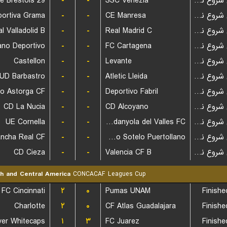
e Brestois 29
-
-
SSC Venezia
بازی شروع نشده است
-
-
CE Manresa
بازی شروع نشده است
l Valladolid B
-
-
Real Madrid C
بازی شروع نشده است
ano Deportivo
-
-
FC Cartagena
بازی شروع نشده است
Castellon
-
-
Levante
بازی شروع نشده است
UD Barbastro
-
-
Atletic Lleida
بازی شروع نشده است
ico Astorga CF
-
-
Deportivo Fabril
بازی شروع نشده است
CD La Nucia
-
-
CD Alcoyano
بازی شروع نشده است
UE Cornella
-
-
Cerdanyola del Valles FC
بازی شروع نشده است
-
-
Calvo Sotelo Puertollano
بازی شروع نشده است
CD Cieza
-
-
Valencia CF B
بازی شروع نشده است
h and Central America
CONCACAF Leagues Cup
FC Cincinnati
۲
۰
Pumas UNAM
Finishe
Charlotte
۲
۰
CF Atlas Guadalajara
Finishe
er Whitecaps
۱
۳
FC Juarez
Finishe