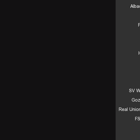
Alba
SV W
Goz
Real Unio