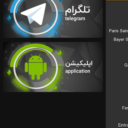
Paris Sai
Bayer 
G
Fe
Eintr