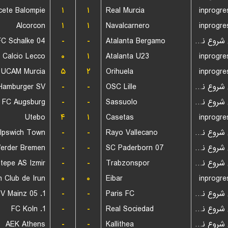
cete Balompie
۱
۱
Real Murcia
inprogre
Alcorcon
۱
۱
Navalcarnero
inprogre
FC Schalke 04
-
-
Atalanta Bergamo
بازی شروع نشده است
Calcio Lecco
۰
۱
Atalanta U23
inprogre
UCAM Murcia
۵
۲
Orihuela
inprogre
Hamburger SV
-
-
OSC Lille
بازی شروع نشده است
FC Augsburg
-
-
Sassuolo
بازی شروع نشده است
Utebo
۴
۱
Casetas
inprogre
Ipswich Town
-
-
Rayo Vallecano
بازی شروع نشده است
erder Bremen
-
-
SC Paderborn 07
بازی شروع نشده است
tepe AS Izmir
-
-
Trabzonspor
بازی شروع نشده است
n Club de Irun
۰
۰
Eibar
inprogre
1. FSV Mainz 05
-
-
Paris FC
بازی شروع نشده است
1. FC Koln
-
-
Real Sociedad
بازی شروع نشده است
AEK Athens
-
-
Kallithea
بازی شروع نشده است