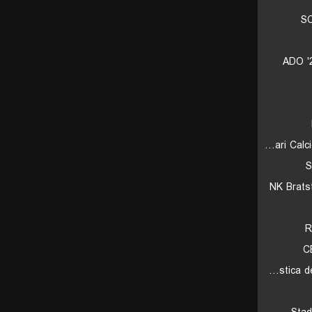
S
ADO '
Sassari Calcio Latte Dolce
S
NK Brats
R
C
Gimnastica de Torrelavega