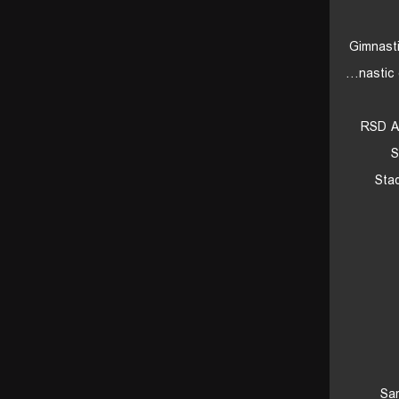
Gimnast
Gimnastic de Tarragona
RSD A
S
Sta
Sa