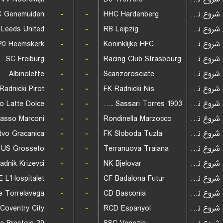
C Genemuiden
-
-
HHC Hardenberg
بازی شروع نشده است
Leeds United
-
-
RB Leipzig
بازی شروع نشده است
20 Heemskerk
-
-
Koninklijke HFC
بازی شروع نشده است
SC Freiburg
-
-
Racing Club Strasbourg
بازی شروع نشده است
Albinoleffe
-
-
Scanzorosciate
بازی شروع نشده است
Radnicki Pirot
-
-
FK Radnicki Nis
بازی شروع نشده است
-
-
S.E.F. Sassari Torres 1903
بازی شروع نشده است
asso Marconi
-
-
Rondinella Marzocco
بازی شروع نشده است
tvo Gracanica
-
-
FK Sloboda Tuzla
بازی شروع نشده است
US Grosseto
-
-
Terranuova Traiana
بازی شروع نشده است
adnik Krizevci
-
-
NK Bjelovar
بازی شروع نشده است
E L'Hospitalet
-
-
CF Badalona Futur
بازی شروع نشده است
-
-
CD Basconia
بازی شروع نشده است
Coventry City
-
-
RCD Espanyol
بازی شروع نشده است