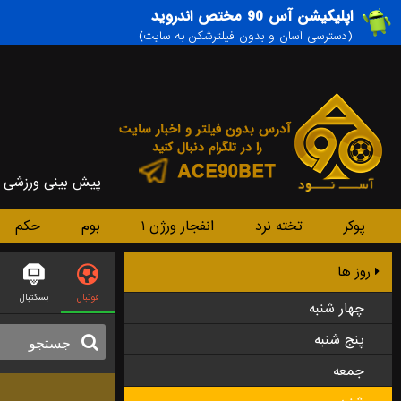
اپلیکیشن آس 90 مختص اندروید
(دسترسی آسان و بدون فیلترشکن به سایت)
پیش بینی ورزشی
پوکر
تخته نرد
انفجار ورژن ۱
بوم
حکم
روز ها
فوتبال
بسکتبال
چهار شنبه
پنج شنبه
جمعه