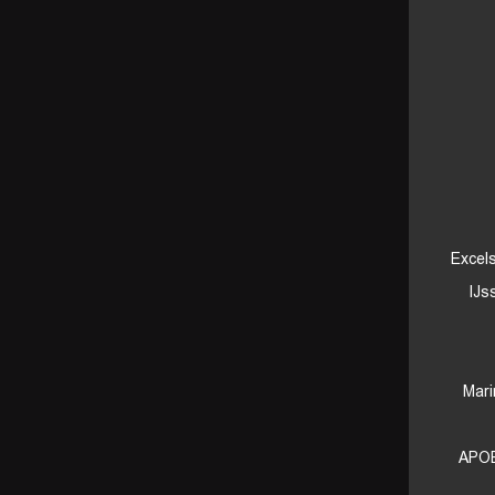
Excel
IJs
Mar
APOE