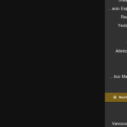
Stad
Fundacio Esportiva Grama
Rea
Yecl
Atlet
Atletico Mancha Real CF
Nort
Vancouv