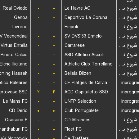
Real Oviedo
-
-
Le Havre AC
بازی شروع نشده است
Genoa
-
-
Deportivo La Coruna
بازی شروع نشده است
Livorno
-
-
Empoli
بازی شروع نشده است
V Veenendaal
-
-
SV DVS'33 Ermelo
بازی شروع نشده است
Virtus Entella
-
-
Carrarese
بازی شروع نشده است
Pineto Calcio
-
-
ASD Atletico Ascoli
بازی شروع نشده است
Elche Ilicitano
-
-
Athletic Club Torrellano
بازی شروع نشده است
rting Hasselt
-
-
Belisia Bilzen
بازی شروع نشده است
etico Baleares
-
-
CF Platges de Calvia
inprogre
ertovese SSD
۲
۲
ACD Ospitaletto SSD
inprogre
Le Mans FC
-
-
UNFP Selection
inprogre
CD Derio
۰
۰
Club Portugalete
inprogre
Osasuna B
-
-
CD Mirandes
بازی شروع نشده است
hanthaburi FC
-
-
Fleet FC
بازی شروع نشده است
VV Noordwijk
-
-
De Treffers
بازی شروع نشده است