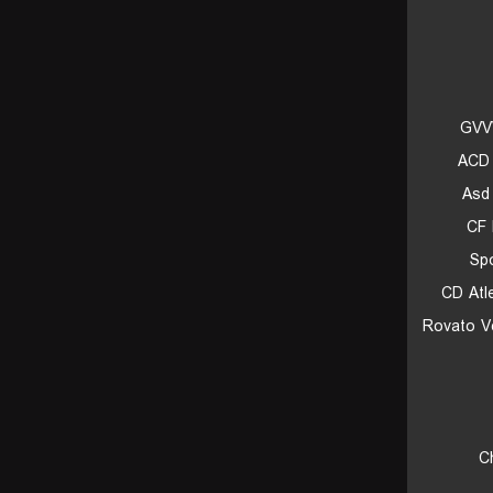
GVV
ACD 
Asd 
CF 
Spo
CD Atl
Rovato V
C