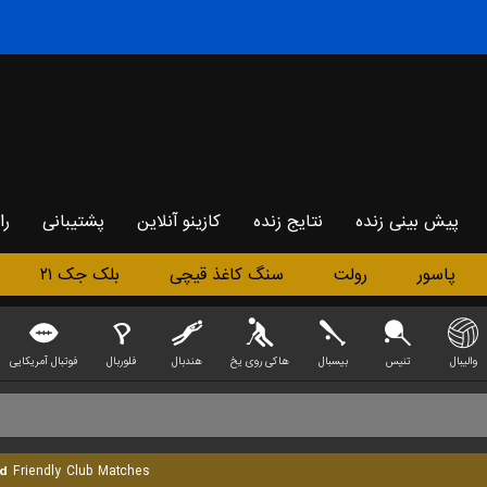
پیش بینی زنده
نتایج زنده
کازینو آنلاین
پشتیبانی
را
پاسور
رولت
سنگ کاغذ قیچی
بلک جک ۲۱
والیبال
تنیس
بیسبال
هاکی روی یخ
هندبال
فلوربال
فوتبال آمریکایی
d
Friendly Club Matches