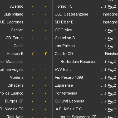
Avellino
-
-
Torino FC
بازی شروع نشده است
Club Milano
۰
۰
USD Castellanzese
inprogre
UD Logrones
۰
۰
SD Eibar B
inprogre
Cagliari
-
-
OGC Nice
بازی شروع نشده است
CD Teruel
-
-
Castellon B
بازی شروع نشده است
Cadiz
-
-
Las Palmas
بازی شروع نشده است
Huesca B
۲
۲
Cuarte CD
Finishe
sior Maassluis
-
-
Sparta Rotterdam Reserves
بازی شروع نشده است
selmeervogels
-
-
EVV Echt
بازی شروع نشده است
Modena
-
-
Vis Pesaro 1898
بازی شروع نشده است
Cittadella
-
-
Luparense
بازی شروع نشده است
ino de Luanco
-
-
Ponferradina
بازی شروع نشده است
Burgos CF
-
-
Cultural Leonesa
بازی شروع نشده است
L Nicosia FC
-
-
A.E. Kifisia F.C.
بازی شروع نشده است
Real Avila
-
-
Unionistas de Salamanca CF
بازی شروع نشده است