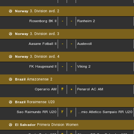
Norway
3. Division avd. 2
Rosenborg BK II
-
-
Ranheim 2
Norway
3. Division avd. 3
Aasane Fotball II
-
-
Austevoll
Norway
3. Division avd. 4
FK Haugesund II
-
-
Viking 2
Brazil
Amazonense 2
Operario AM
۴
۰
Penarol AC AM
Brazil
Roraimense U20
Sao Raimundo RR U20
۲
۲
Gremio Atletico Sampaio RR U20
El Salvador
Primera Division Women