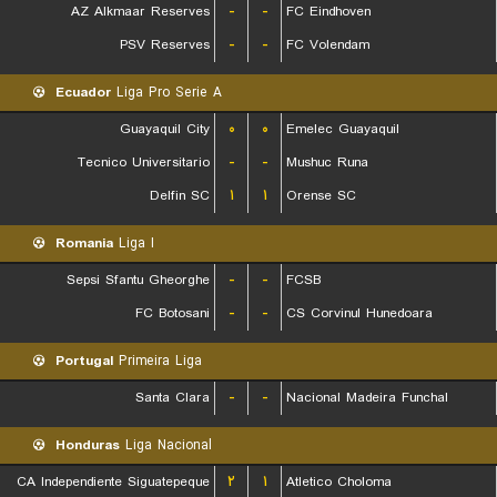
AZ Alkmaar Reserves
-
-
FC Eindhoven
PSV Reserves
-
-
FC Volendam
Ecuador
Liga Pro Serie A
Guayaquil City
۰
۰
Emelec Guayaquil
Tecnico Universitario
-
-
Mushuc Runa
Delfin SC
۱
۱
Orense SC
Romania
Liga I
Sepsi Sfantu Gheorghe
-
-
FCSB
FC Botosani
-
-
CS Corvinul Hunedoara
Portugal
Primeira Liga
Santa Clara
-
-
Nacional Madeira Funchal
Honduras
Liga Nacional
CA Independiente Siguatepeque
۲
۱
Atletico Choloma