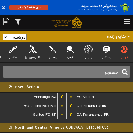
اپلیکیشن آس 90 مختص اندروید
برای دانلود کلیک کنید
(دسترسی آسان و بدون فیلترشکن به سایت)
نتایج زنده
فوتبال
بسکتبال
والیبال
تنیس
بیسبال
هاکی روی یخ
هندبال
ف
Brazil
Serie A
Flamengo RJ
۲
۰
EC Vitoria
Bragantino Red Bull
۰
۲
Corinthians Paulista
Santos FC SP
۰
۲
CA Paranaense PR
North and Central America
CONCACAF Leagues Cup