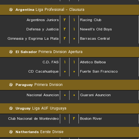
Argentina
Liga Profesional - Clausura
Argentinos Juniors
۲
۱
Racing Club
Defensa y Justicia
۲
۱
Newell's Old Boys
Gimnasia y Esgrima La Plata
۲
۰
Barracas Central
El Salvador
Primera Division Apertura
C.D. FAS
۱
۱
Atletico Balboa
CD Cacahuatique
۰
۰
Fuerte San Francisco
Paraguay
Primera Division
Nacional Asuncion
۰
۰
Guarani Asuncion
Uruguay
Liga AUF Uruguaya
Club Nacional de Montevideo
۱
۲
Boston River
Netherlands
Eerste Divisie