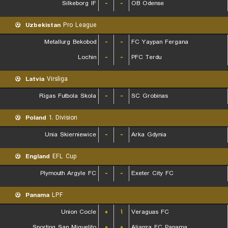
Silkeborg IF
-
-
OB Odense
Uzbekistan
Pro League
Metallurg Bekobod
-
-
FC Yaypan Fergana
Lochin
-
-
PFC Terdu
Latvia
Virsliga
Rigas Futbola Skola
-
-
SC Grobinas
Poland
1. Division
Unia Skierniewice
-
-
Arka Gdynia
England
EFL Cup
Plymouth Argyle FC
-
-
Exeter City FC
Panama
LPF
Union Cocle
۰
۱
Veraguas FC
Sporting San Miguelito
۰
۰
Alianza FC Panama