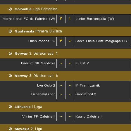
Colombia
Liga Femenina
Internacional FC de Palmira (W)
۲
۱
Junior Barranquilla (W)
Guatemala
Primera Division
Huehuetecos FC
۳
۰
Santa Lucia Cotzumalguapa FC
Norway
3. Division avd. 1
Baerum SK Sandvika
-
-
KFUM 2
Norway
3. Division avd. 6
Lyn Oslo 2
-
-
IF Fram Larvik
Droebak/Frogn
-
-
Sandefjord 2
Lithuania
I Lyga
Vilnius FK Zalgiris II
-
-
Kauno Zalgiris II
Slovakia
2. Liga