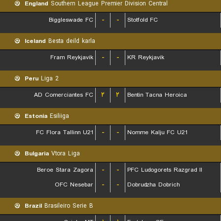
England
Southern League Premier Division Central
Biggleswade FC
-
-
Stotfold FC
Iceland
Besta deild karla
Fram Reykjavik
-
-
KR Reykjavik
Peru
Liga 2
AD Comerciantes FC
۲
۲
Bentin Tacna Heroica
Estonia
Esiliiga
FC Flora Tallinn U21
-
-
Nomme Kalju FC U21
Bulgaria
Vtora Liga
Beroe Stara Zagora
-
-
PFC Ludogorets Razgrad II
OFC Nesebar
-
-
Dobrudzha Dobrich
Brazil
Brasileiro Serie B