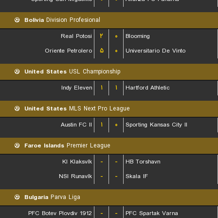
Bolivia
Division Profesional
Real Potosi
۲
۰
Blooming
Oriente Petrolero
۵
۰
Universitario De Vinto
United States
USL Championship
Indy Eleven
۱
۱
Hartford Athletic
United States
MLS Next Pro League
Austin FC II
۱
۰
Sporting Kansas City II
Faroe Islands
Premier League
KI Klaksvík
-
-
HB Torshavn
NSI Runavík
-
-
Skala IF
Bulgaria
Parva Liga
PFC Botev Plovdiv 1912
-
-
PFC Spartak Varna