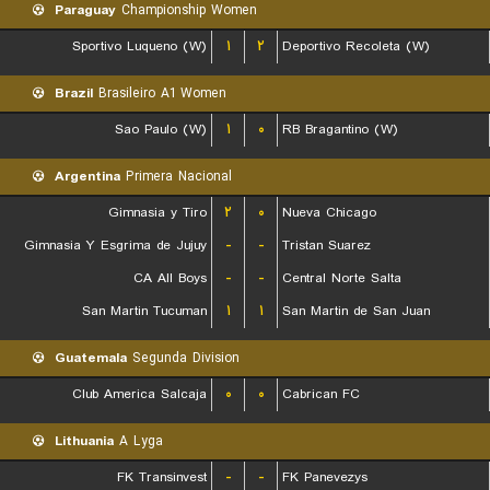
Paraguay
Championship Women
Sportivo Luqueno (W)
۱
۲
Deportivo Recoleta (W)
Brazil
Brasileiro A1 Women
Sao Paulo (W)
۱
۰
RB Bragantino (W)
Argentina
Primera Nacional
Gimnasia y Tiro
۲
۰
Nueva Chicago
Gimnasia Y Esgrima de Jujuy
-
-
Tristan Suarez
CA All Boys
-
-
Central Norte Salta
San Martin Tucuman
۱
۱
San Martin de San Juan
Guatemala
Segunda Division
Club America Salcaja
۰
۰
Cabrican FC
Lithuania
A Lyga
FK Transinvest
-
-
FK Panevezys