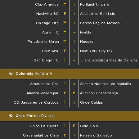
Club America
۳
۱
Portland Timbers
Nashville SC
۴
۱
Atletico de San Luis
Chicago Fire
۳
۱
Santos Laguna Mexico
Austin FC
۳
۰
Puebla
Philadelphia Union
۳
۱
Necaxa
Cruz Azul
۲
۱
New York City FC
San Diego FC
۱
۰
Club Tijuana Xoloitzcuintles de Caliente
Colombia
Primera A
America de Cali
۱
۰
Atletico Nacional de Medellin
Alianza Valledupar
۲
۳
Atletico Bucaramanga
CD Jaguares de Cordoba
۱
۱
Once Caldas
Chile
Primera Division
Union La Calera
۱
۲
Colo Colo
Universidad de Chile
۲
۱
Palestino Santiago