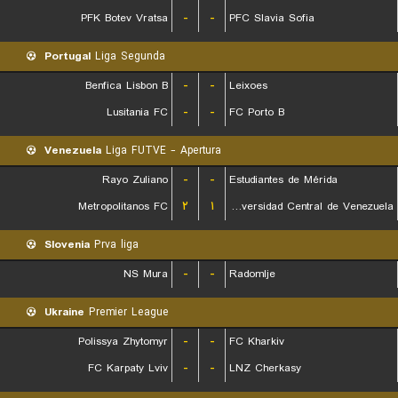
PFK Botev Vratsa
-
-
PFC Slavia Sofia
Portugal
Liga Segunda
Benfica Lisbon B
-
-
Leixoes
Lusitania FC
-
-
FC Porto B
Venezuela
Liga FUTVE - Apertura
Rayo Zuliano
-
-
Estudiantes de Mérida
Metropolitanos FC
۲
۱
Universidad Central de Venezuela
Slovenia
Prva liga
NS Mura
-
-
Radomlje
Ukraine
Premier League
Polissya Zhytomyr
-
-
FC Kharkiv
FC Karpaty Lviv
-
-
LNZ Cherkasy