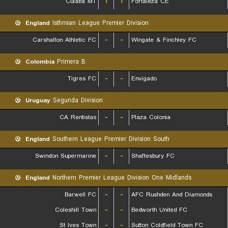
Cuiaba MT
۱
۱
Fortaleza CE
England
Isthmian League Premier Division
Carshalton Athletic FC
-
-
Wingate & Finchley FC
Colombia
Primera B
Tigres FC
-
-
Envigado
Uruguay
Segunda Division
CA Rentistas
-
-
Plaza Colonia
England
Southern League Premier Division South
Swindon Supermarine
-
-
Shaftesbury FC
England
Northern Premier League Division One Midlands
Barwell FC
-
-
AFC Rushden And Diamonds
Coleshill Town
-
-
Bedworth United FC
St Ives Town
-
-
Sutton Coldfield Town FC