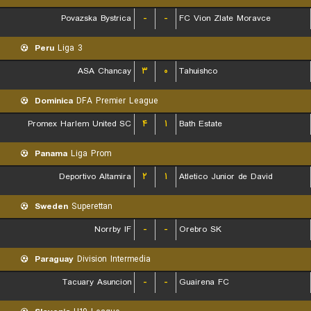
Povazska Bystrica
-
-
FC Vion Zlate Moravce
Peru
Liga 3
ASA Chancay
۳
۰
Tahuishco
Dominica
DFA Premier League
Promex Harlem United SC
۴
۱
Bath Estate
Panama
Liga Prom
Deportivo Altamira
۲
۱
Atletico Junior de David
Sweden
Superettan
Norrby IF
-
-
Orebro SK
Paraguay
Division Intermedia
Tacuary Asuncion
-
-
Guairena FC