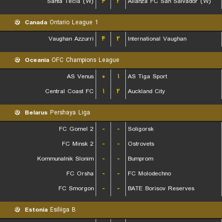
Santa Tecla (W)
۴
۲
Alianza FC San Salvador (W)
Canada
Ontario League 1
Vaughan Azzurri
۴
۲
International Vaughan
Oceania
OFC Champions League
AS Venus
۰
۱
AS Tiga Sport
Central Coast FC
۱
۲
Auckland City
Belarus
Pershaya Liga
FC Gomel 2
-
-
Soligorsk
FC Minsk 2
-
-
Ostrovets
Kommunalnik Slonim
-
-
Bumprom
FC Orsha
-
-
FC Molodechno
FC Smorgon
-
-
BATE Borisov Reserves
Estonia
Esiliiga B