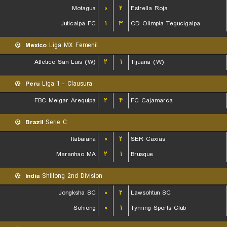
Motagua
۰
۲
Estrella Roja
Juticalpa FC
۱
۳
CD Olimpia Tegucigalpa
Mexico
Liga MX Femenil
Atletico San Luis (W)
۲
۱
Tijuana (W)
Peru
Liga 1 - Clausura
FBC Melgar Arequipa
۲
۴
FC Cajamarca
Brazil
Serie C
Itabaiana
۰
۲
SER Caxias
Maranhao MA
۲
۱
Brusque
India
Shillong 2nd Division
Jongksha SC
۰
۲
Lawsohtun SC
Sohiong
۰
۱
Tynring Sports Club