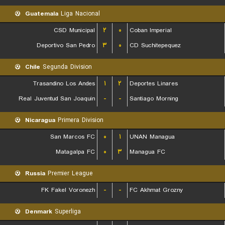
Guatemala
Liga Nacional
CSD Municipal
۲
۰
Coban Imperial
Deportivo San Pedro
۳
۰
CD Suchitepequez
Chile
Segunda Division
Trasandino Los Andes
۱
۲
Deportes Linares
Real Juventud San Joaquin
-
-
Santiago Morning
Nicaragua
Primera Division
San Marcos FC
۰
۱
UNAN Managua
Matagalpa FC
۰
۳
Managua FC
Russia
Premier League
FK Fakel Voronezh
-
-
FC Akhmat Grozny
Denmark
Superliga