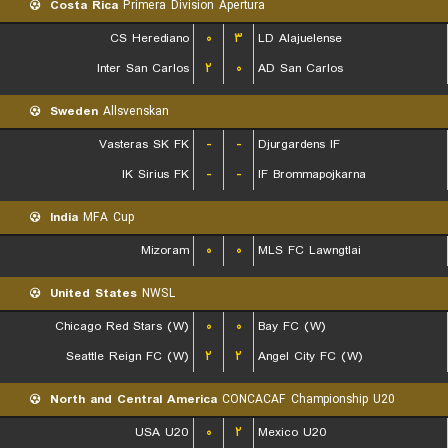
Costa Rica
Primera Division Apertura
CS Herediano
۰
۳
LD Alajuelense
Inter San Carlos
۲
۰
AD San Carlos
Sweden
Allsvenskan
Vasteras SK FK
-
-
Djurgardens IF
IK Sirius FK
-
-
IF Brommapojkarna
India
MFA Cup
Mizoram
۰
۰
MLS FC Lawngtlai
United States
NWSL
Chicago Red Stars (W)
۰
۰
Bay FC (W)
Seattle Reign FC (W)
۲
۲
Angel City FC (W)
North and Central America
CONCACAF Championship U20
USA U20
۰
۲
Mexico U20