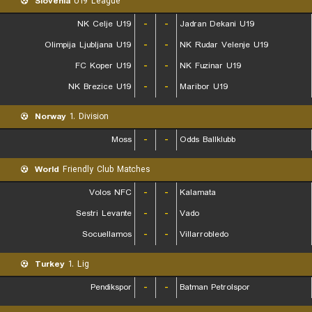
Slovenia
U19 League
NK Celje U19
-
-
Jadran Dekani U19
Olimpija Ljubljana U19
-
-
NK Rudar Velenje U19
FC Koper U19
-
-
NK Fuzinar U19
NK Brezice U19
-
-
Maribor U19
Norway
1. Division
Moss
-
-
Odds Ballklubb
World
Friendly Club Matches
Volos NFC
-
-
Kalamata
Sestri Levante
-
-
Vado
Socuellamos
-
-
Villarrobledo
Turkey
1. Lig
Pendikspor
-
-
Batman Petrolspor