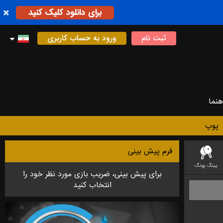
برای دانلود کلیک کنید
ثبت نام
ورود به حساب کاربری
هنما
پوپ
فرم پیش بینی
پینگ پونگ
دارت
لیگ فوتبال استرالیایی
فوتسال
بدمینتون
لیگ آف لجندز (LEAGUE OF LEGEND)
برای پیش بینی، ضریب بازی مورد نظر خود را
انتخاب کنید