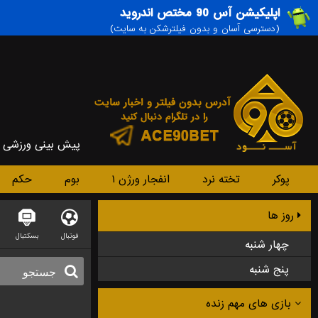
اپلیکیشن آس 90 مختص اندروید
(دسترسی آسان و بدون فیلترشکن به سایت)
پیش بینی ورزشی
پوکر
تخته نرد
انفجار ورژن ۱
بوم
حکم
روز ها
فوتبال
بسکتبال
چهار شنبه
پنج شنبه