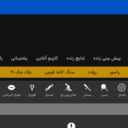
پیش بینی زنده
نتایج زنده
کازینو آنلاین
پشتیبانی
را
پاسور
رولت
سنگ کاغذ قیچی
بلک جک ۲۱
والیبال
تنیس
بیسبال
هاکی روی یخ
هندبال
فلوربال
فوتبال آمریکایی