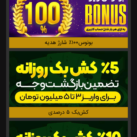
بونوس۱۰۰٪ شارژ هدیه
کش‌بک ۵ درصدی